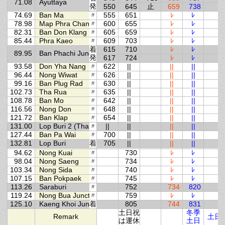
71.08
Ayuttaya
発
550
645
止
659
738
74.69
Ban Ma
〃
555
651
ﾚ
ﾚ
78.98
Map Phra Chan
〃
600
655
ﾚ
ﾚ
82.31
Ban Don Klang
〃
605
659
ﾚ
ﾚ
85.44
Phra Kaeo
〃
609
703
ﾚ
ﾚ
着
615
710
ﾚ
ﾚ
89.95
Ban Phachi Junction
発
617
724
ﾚ
ﾚ
93.58
Don Yha Nang
〃
622
||
||
||
96.44
Nong Wiwat
〃
626
||
||
||
99.16
Ban Plug Rad
〃
630
||
||
||
102.73
Tha Rua
〃
635
||
||
||
108.78
Ban Mo
〃
642
||
||
||
116.56
Nong Don
〃
648
||
||
||
121.72
Ban Klap
〃
654
||
||
||
131.00
Lop Buri 2 (Tha Wung)
〃
||
||
||
||
127.44
Ban Pa Wai
〃
700
||
||
||
132.81
Lop Buri
着
705
||
||
||
94.62
Nong Kuai
〃
730
ﾚ
ﾚ
98.04
Nong Saeng
〃
734
ﾚ
ﾚ
103.34
Nong Sida
〃
740
ﾚ
ﾚ
107.15
Ban Pokpaek
〃
745
ﾚ
ﾚ
113.26
Saraburi
〃
752
734
820
119.24
Nong Bua Junction
〃
759
ﾚ
ﾚ
125.10
Kaeng Khoi Junction
着
805
744
831
土日祝
冬季
Remark
土日
は運休
土日