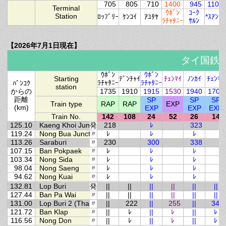
705
805
710
1400
945
1105
Terminal
ｳﾎﾞﾝ
ｺｰｸ
Station
ﾛｯﾌﾞﾘｰ
ｹﾝｺｲ
ｱﾕﾀﾔ
*ｽｱﾝｿﾝ
ﾗﾁｬﾀﾆｰ
ｻﾙﾝ
【2026年7月1日現在】
タイ国鉄
ｳﾎﾞﾝ
ｳﾎﾞﾝ
Starting
ﾃﾞﾝﾁｬｲ
ﾁｪﾝﾏｲ
ﾉﾝｶｲ
ﾁｪﾝﾏｲ
ﾗﾁｬﾀﾆｰ
ﾗﾁｬﾀﾆｰ
ﾊﾞﾝｺｸ
station
からの
1735
1910
1915
1530
1940
1705
距離
SP
SP
SP
Train type
RAP
RAP
EXP
(km)
EXP
EXP
EXP
Train No.
142
108
24
52
26
14
125.10
Kaeng Khoi Junction
発
218
ﾚ
323
119.24
Nong Bua Junction
〃
ﾚ
ﾚ
ﾚ
113.26
Saraburi
〃
230
300
338
107.15
Ban Pokpaek
〃
ﾚ
ﾚ
ﾚ
103.34
Nong Sida
〃
ﾚ
ﾚ
ﾚ
98.04
Nong Saeng
〃
ﾚ
ﾚ
ﾚ
94.62
Nong Kuai
〃
ﾚ
ﾚ
ﾚ
132.81
Lop Buri
発
||
||
||
||
||
||
127.44
Ban Pa Wai
〃
||
||
||
||
||
||
131.00
Lop Buri 2 (Tha Wung)
〃
||
222
||
255
||
341
121.72
Ban Klap
〃
||
ﾚ
||
ﾚ
||
ﾚ
116.56
Nong Don
〃
||
ﾚ
||
ﾚ
||
ﾚ