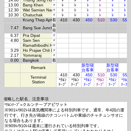
14.80
Thung Song Hong
〃
ﾚ
ﾚ
ﾚ
ﾚ
ﾚ
ﾚ
13.00
Bang Khen
〃
ﾚ
ﾚ
ﾚ
ﾚ
ﾚ
ﾚ
12.30
Wat Samian Nari
〃
ﾚ
ﾚ
ﾚ
ﾚ
ﾚ
ﾚ
10.30
Chatuchak
〃
ﾚ
ﾚ
ﾚ
ﾚ
ﾚ
ﾚ
Krung Thep Aphiwat
着
410
430
450
510
530
555
着
7.47
Bang Sue Junction
発
6.37
Pra Dipat
〃
4.80
Sam Sen
〃
Ramathibodhi Hospital
〃
3.29
Ho Prajae Chit Lada
〃
2.17
Yommaraj
〃
0.00
Bangkok
着
新型寝
新型寝
Remark
台客車
台客車
410
430
450
510
530
555
Terminal
*ｸﾙﾝ
*ｸﾙﾝ
*ｸﾙﾝ
*ｸﾙﾝ
*ｸﾙﾝ
*ｸﾙﾝ
Station
ﾃｰﾌﾟ
ﾃｰﾌﾟ
ﾃｰﾌﾟ
ﾃｰﾌﾟ
ﾃｰﾌﾟ
ﾃｰﾌﾟ
省略した駅名、注意事項
*ｸﾙﾝﾃｰﾌﾟ=クルンテープアピワット
※901ﾚ/902ﾚは蒸気機関車による特別列車です。通常、年4回の運
行です。行き先が南線のナコンパトムや東線のチャチュンサオに
なる場合もあります。
※909ﾚ/910ﾚは週末に運行されている特別列車です。