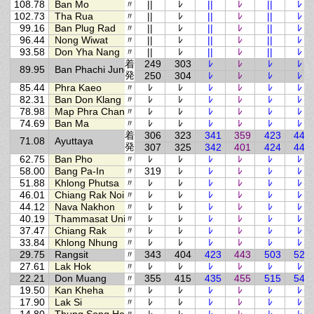
108.78
Ban Mo
〃
||
ﾚ
||
ﾚ
||
ﾚ
102.73
Tha Rua
〃
||
ﾚ
||
ﾚ
||
ﾚ
99.16
Ban Plug Rad
〃
||
ﾚ
||
ﾚ
||
ﾚ
96.44
Nong Wiwat
〃
||
ﾚ
||
ﾚ
||
ﾚ
93.58
Don Yha Nang
〃
||
ﾚ
||
ﾚ
||
ﾚ
着
249
303
ﾚ
ﾚ
ﾚ
ﾚ
89.95
Ban Phachi Junction
発
250
304
ﾚ
ﾚ
ﾚ
ﾚ
85.44
Phra Kaeo
〃
ﾚ
ﾚ
ﾚ
ﾚ
ﾚ
ﾚ
82.31
Ban Don Klang
〃
ﾚ
ﾚ
ﾚ
ﾚ
ﾚ
ﾚ
78.98
Map Phra Chan
〃
ﾚ
ﾚ
ﾚ
ﾚ
ﾚ
ﾚ
74.69
Ban Ma
〃
ﾚ
ﾚ
ﾚ
ﾚ
ﾚ
ﾚ
着
306
323
341
359
423
446
71.08
Ayuttaya
発
307
325
342
401
424
448
62.75
Ban Pho
〃
ﾚ
ﾚ
ﾚ
ﾚ
ﾚ
ﾚ
58.00
Bang Pa-In
〃
319
ﾚ
ﾚ
ﾚ
ﾚ
ﾚ
51.88
Khlong Phutsa
〃
ﾚ
ﾚ
ﾚ
ﾚ
ﾚ
ﾚ
46.01
Chiang Rak Noi
〃
ﾚ
ﾚ
ﾚ
ﾚ
ﾚ
ﾚ
44.12
Nava Nakhon
〃
ﾚ
ﾚ
ﾚ
ﾚ
ﾚ
ﾚ
40.19
Thammasat University
〃
ﾚ
ﾚ
ﾚ
ﾚ
ﾚ
ﾚ
37.47
Chiang Rak
〃
ﾚ
ﾚ
ﾚ
ﾚ
ﾚ
ﾚ
33.84
Khlong Nhung
〃
ﾚ
ﾚ
ﾚ
ﾚ
ﾚ
ﾚ
29.75
Rangsit
〃
343
404
423
443
503
529
27.61
Lak Hok
〃
ﾚ
ﾚ
ﾚ
ﾚ
ﾚ
ﾚ
22.21
Don Muang
〃
355
415
435
455
515
540
19.50
Kan Kheha
〃
ﾚ
ﾚ
ﾚ
ﾚ
ﾚ
ﾚ
17.90
Lak Si
〃
ﾚ
ﾚ
ﾚ
ﾚ
ﾚ
ﾚ