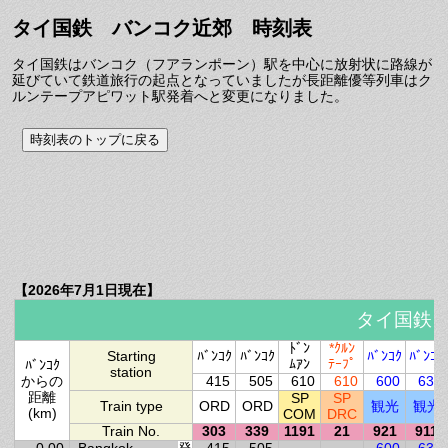
タイ国鉄 バンコク近郊 時刻表
タイ国鉄はバンコク（フアランポーン）駅を中心に放射状に路線が
延びていて鉄道旅行の起点となっていましたが長距離優等列車はク
ルンテープアピワット駅発着へと変更になりました。
【2026年7月1日現在】
タイ国鉄
ﾄﾞﾝ
*ｸﾙﾝ
Starting
ﾊﾞﾝｺｸ
ﾊﾞﾝｺｸ
ﾊﾞﾝｺｸ
ﾊﾞﾝｺｸ
ﾑｱﾝ
ﾃｰﾌﾟ
ﾊﾞﾝｺｸ
station
からの
415
505
610
610
600
630
距離
SP
SP
Train type
ORD
ORD
観光
観光
(km)
COM
DRC
Train No.
303
339
1191
21
921
911