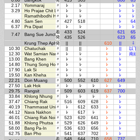
0.00
Bangkok
発
415
505
600
630
2.17
Yommaraj
〃
ﾚ
ﾚ
ﾚ
ﾚ
3.29
Ho Prajae Chit Lada
〃
ﾚ
ﾚ
ﾚ
ﾚ
Ramathibodhi Hospital
〃
ﾚ
ﾚ
ﾚ
ﾚ
4.80
Sam Sen
〃
427
518
ﾚ
644
6.37
Pra Dipat
〃
ﾚ
ﾚ
ﾚ
ﾚ
着
433
524
621
650
7.47
Bang Sue Junction
発
435
526
623
651
Krung Thep Aphiwat
発
||
||
610
||
⇩
10.30
Chatuchak
〃
||
||
ﾚ
||
以下
12.30
Wat Samian Nari
〃
ﾚ
ﾚ
ﾚ
ﾚ
南線
13.00
Bang Khen
〃
ﾚ
ﾚ
ﾚ
ﾚ
14.80
Thung Song Hong
〃
ﾚ
ﾚ
ﾚ
ﾚ
17.90
Lak Si
〃
ﾚ
ﾚ
ﾚ
ﾚ
19.50
Kan Kheha
〃
ﾚ
ﾚ
ﾚ
ﾚ
22.21
Don Muang
〃
500
552
610
627
649
27.50
Lak Hok
〃
ﾚ
ﾚ
ﾚ
ﾚ
ﾚ
29.75
Rangsit
〃
509
603
619
637
700
33.84
Khlong Nhung
〃
ﾚ
ﾚ
ﾚ
ﾚ
ﾚ
37.47
Chiang Rak
〃
516
609
628
ﾚ
ﾚ
40.19
Thammasat University
〃
ﾚ
612
633
ﾚ
ﾚ
44.12
Nava Nakhon
〃
ﾚ
617
ﾚ
ﾚ
ﾚ
46.01
Chiang Rak Noi
〃
523
620
641
ﾚ
ﾚ
51.88
Khlong Phutsa
〃
529
626
649
ﾚ
ﾚ
58.00
Bang Pa-In
〃
536
633
656
ﾚ
ﾚ
62.75
Ban Pho
〃
541
637
702
ﾚ
ﾚ
着
548
644
710
658
737